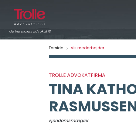
Forside
Vis medarbejder
TROLLE ADVOKATFIRMA
TINA KATH
RASMUSSE
Ejendomsmægler