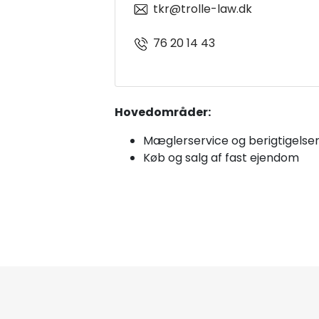
tkr@trolle-law.dk
76 20 14 43
Hovedområder:
Mæglerservice og berigtigelse
Køb og salg af fast ejendom