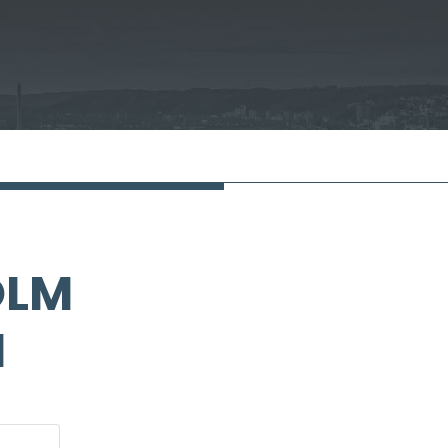
OLM
N