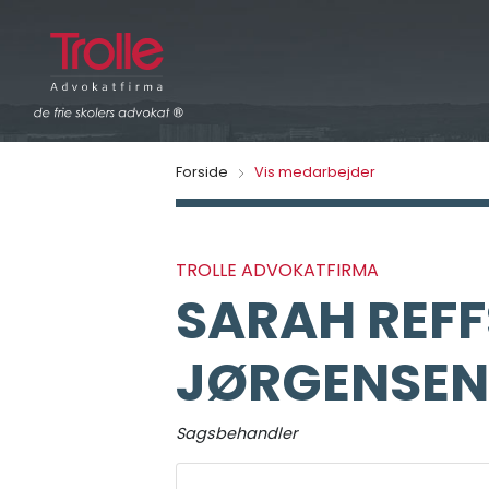
Forside
Vis medarbejder
TROLLE ADVOKATFIRMA
SARAH REF
JØRGENSE
Sagsbehandler