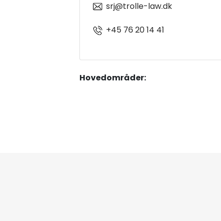
srj@trolle-law.dk
+45 76 20 14 41
Hovedområder: