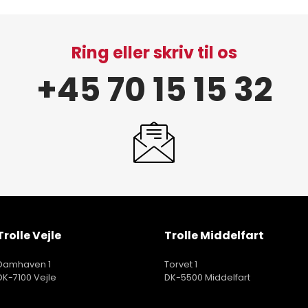
Ring eller skriv til os
+45 70 15 15 32
Trolle Vejle
Trolle Middelfart
Damhaven 1
Torvet 1
DK-7100 Vejle
DK-5500 Middelfart