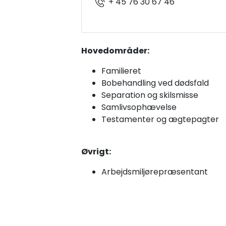
+ 45 76 30 67 46
Hovedområder:
Familieret
Bobehandling ved dødsfald
Separation og skilsmisse
Samlivsophævelse
Testamenter og ægtepagter
Øvrigt:
Arbejdsmiljørepræsentant