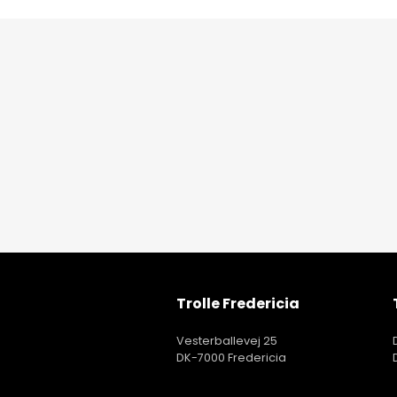
Trolle Fredericia
Vesterballevej 25
DK-7000 Fredericia