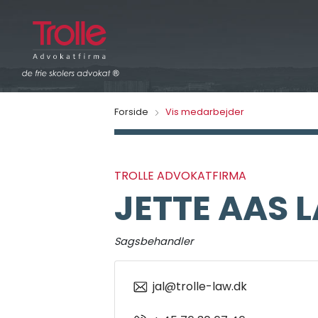
Forside
Vis medarbejder
TROLLE ADVOKATFIRMA
JETTE AAS 
Sagsbehandler
jal@trolle-law.dk